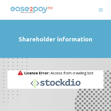
Skip
to
content
Shareholder information