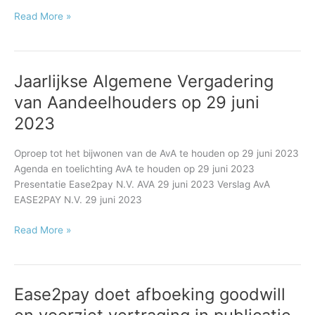
Read More »
Jaarlijkse Algemene Vergadering
Jaarlijkse
Algemene
van Aandeelhouders op 29 juni
Vergadering
2023
van
Aandeelhouders
Oproep tot het bijwonen van de AvA te houden op 29 juni 2023
op
Agenda en toelichting AvA te houden op 29 juni 2023
29
Presentatie Ease2pay N.V. AVA 29 juni 2023 Verslag AvA
juni
EASE2PAY N.V. 29 juni 2023
2023
Read More »
Ease2pay doet afboeking goodwill
Ease2pay
doet