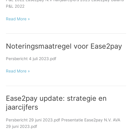
38%
P&L 2022
platformomzet-
groei
Read More »
in
eerste
helft
2023
Noteringsmaatregel voor Ease2pay
Noteringsmaatregel
voor
Ease2pay
Persbericht 4 juli 2023.pdf
Read More »
Ease2pay update: strategie en
Ease2pay
update:
jaarcijfers
strategie
en
Persbericht 29 juni 2023.pdf Presentatie Ease2pay N.V. AVA
jaarcijfers
29 juni 2023.pdf