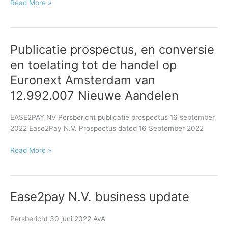
Read More »
Publicatie prospectus, en conversie
Publicatie
prospectus,
en toelating tot de handel op
en
Euronext Amsterdam van
conversie
en
12.992.007 Nieuwe Aandelen
toelating
tot
EASE2PAY NV Persbericht publicatie prospectus 16 september
de
2022 Ease2Pay N.V. Prospectus dated 16 September 2022
handel
op
Read More »
Euronext
Amsterdam
van
12.992.007
Ease2pay N.V. business update
Ease2pay
Nieuwe
N.V.
Aandelen
business
Persbericht 30 juni 2022 AvA