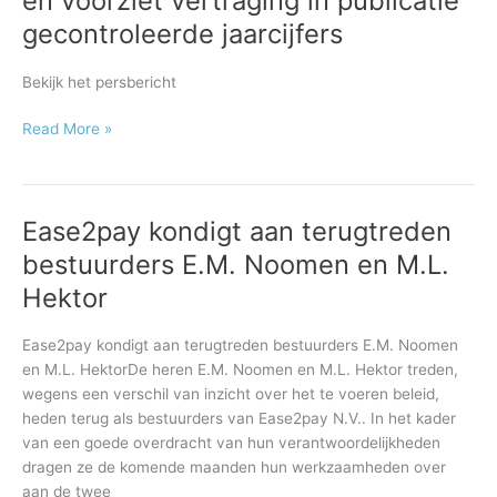
en voorziet vertraging in publicatie
afboeking
gecontroleerde jaarcijfers
goodwill
en
Bekijk het persbericht
voorziet
vertraging
Read More »
in
publicatie
gecontroleerde
jaarcijfers
Ease2pay kondigt aan terugtreden
Ease2pay
kondigt
bestuurders E.M. Noomen en M.L.
aan
Hektor
terugtreden
bestuurders
Ease2pay kondigt aan terugtreden bestuurders E.M. Noomen
E.M.
en M.L. HektorDe heren E.M. Noomen en M.L. Hektor treden,
Noomen
wegens een verschil van inzicht over het te voeren beleid,
en
heden terug als bestuurders van Ease2pay N.V.. In het kader
M.L.
van een goede overdracht van hun verantwoordelijkheden
Hektor
dragen ze de komende maanden hun werkzaamheden over
aan de twee