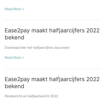
Read More »
Ease2pay maakt halfjaarcijfers 2022
Ease2pay
maakt
bekend
halfjaarcijfers
2022
Download hier het halfjaarcijfers document
bekend
Read More »
Ease2pay maakt halfjaarcijfers 2022
Ease2pay
maakt
bekend
halfjaarcijfers
2022
Persbericht en halfjaarbericht 2022
bekend