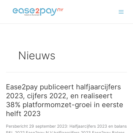
Skip
to
content
Nieuws
Ease2pay publiceert halfjaarcijfers
Ease2pay
publiceert
2023, cijfers 2022, en realiseert
halfjaarcijfers
38% platformomzet-groei in eerste
2023,
cijfers
helft 2023
2022,
en
Persbericht 29 september 2023: Halfjaarcijfers 2023 en balans
realiseert
P&L 2022 Ease2pay N.V halfjaarcijfers 2023 Ease2pay Balans