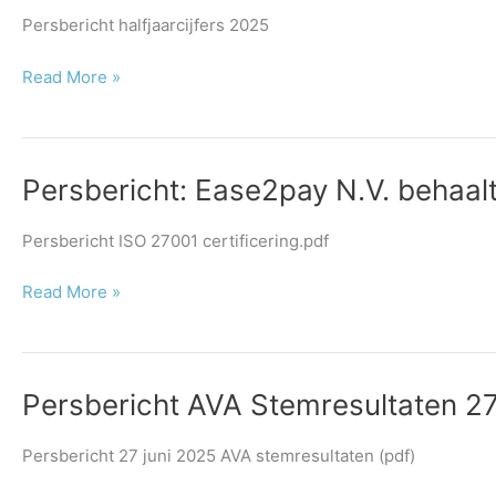
halfjaarcijfers
Persbericht halfjaarcijfers 2025
2025
bekend
Read More »
–
30%
omzetgroei
in
Persbericht:
Persbericht: Ease2pay N.V. behaalt
de
Ease2pay
eerste
N.V.
Persbericht ISO 27001 certificering.pdf
helft
behaalt
van
ISO/IEC
Read More »
2025
27001:2022-
certificering
voor
informatiebeveiliging
Persbericht
Persbericht AVA Stemresultaten 27
AVA
Stemresultaten
Persbericht 27 juni 2025 AVA stemresultaten (pdf)
27