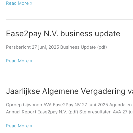
juni
Read More »
2025
Ease2pay
Ease2pay N.V. business update
N.V.
business
Persbericht 27 juni, 2025 Business Update (pdf)
update
Read More »
Jaarlijkse
Jaarlijkse Algemene Vergadering 
Algemene
Vergadering
Oproep bijwonen AVA Ease2Pay NV 27 juni 2025 Agenda en t
van
Annual Report Ease2pay N.V. (pdf) Stemresultaten AVA 27 j
Aandeelhouders
op
Read More »
27