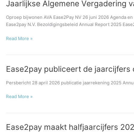
Jaarlijkse
Jaarlijkse Algemene Vergadering 
Algemene
Vergadering
Oproep bijwonen AVA Ease2Pay NV 26 juni 2026 Agenda en t
van
Ease2pay N.V. Bezoldigingsbeleid Annual Report 2025 Ease2
Aandeelhouders
op
Read More »
26
juni
2026
Ease2pay
Ease2pay publiceert de jaarcijfers
publiceert
de
Persbericht 28 april 2026 publicatie jaarrekening 2025 An
jaarcijfers
over
Read More »
2025
Ease2pay
Ease2pay maakt halfjaarcijfers 20
maakt