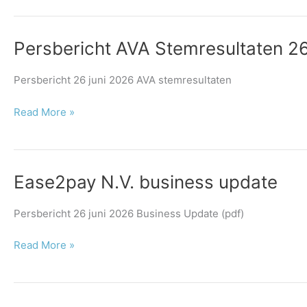
uit
Persbericht
Persbericht AVA Stemresultaten 26
AVA
Stemresultaten
Persbericht 26 juni 2026 AVA stemresultaten
26
juni
Read More »
2026
Ease2pay
Ease2pay N.V. business update
N.V.
business
Persbericht 26 juni 2026 Business Update (pdf)
update
Read More »