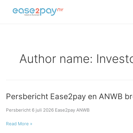
Skip
to
content
Author name: Invest
Persbericht
Persbericht Ease2pay en ANWB br
Ease2pay
en
Persbericht 6 juli 2026 Ease2pay ANWB
ANWB
breiden
Read More »
samenwerking