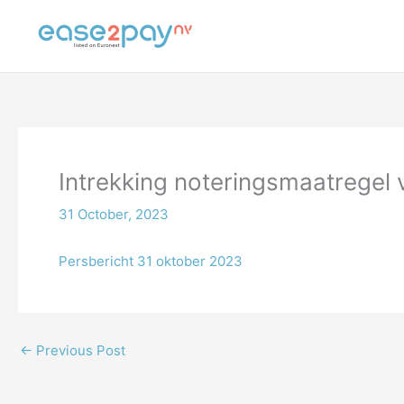
Skip
to
content
Intrekking noteringsmaatregel
31 October, 2023
Persbericht 31 oktober 202
3
←
Previous Post